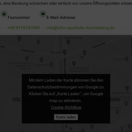
, eine Beratung wünschen oder einfach nur unsere Öffnungszeiten wissen 
Faxnummer
E-Mail-Adresse
4
+49-9115187009
info@alte-apotheke-heroldsberg.de
Mit dem Laden der Karte stimmen Sie den
Datenschutzbestimmungen von Google zu.
Klicken Sie auf „Karte Laden“, um Google
Alte Apotheke, Hauptstraße 57, 90562 Heroldsberg
map zu aktivieren.
Cookie-Richtlinie
Karte laden