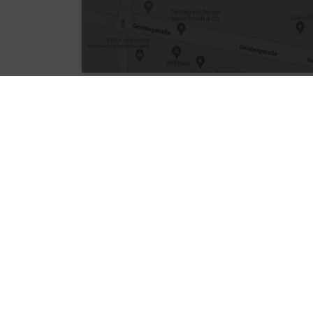
Kontakt
Alte Apotheke
Hauptstraße 57
,
90562
Heroldsberg
+49-9115180484
+49-9115187009
info@alte-apotheke-heroldsberg.de