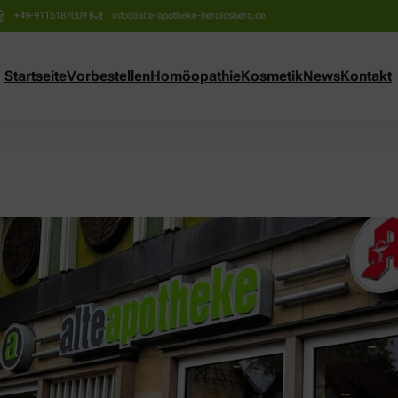
+49-9115187009
info@alte-apotheke-heroldsberg.de
Startseite
Vorbestellen
Homöopathie
Kosmetik
News
Kontakt