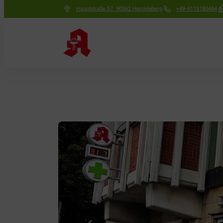
Hauptstraße 57
,
90562
Heroldsberg
+49-9115180484