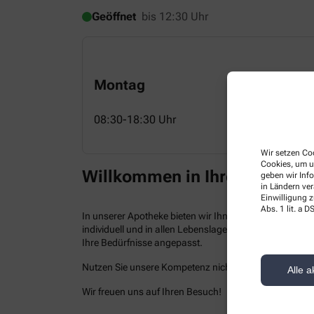
Geöffnet
bis 12:30 Uhr
Montag
08:30-18:30 Uhr
Wir setzen Coo
Cookies, um u
Willkommen in Ihrer Apothek
geben wir Inf
in Ländern ve
Einwilligung z
Abs. 1 lit. a
In unserer Apotheke bieten wir Ihnen kompetenten Serv
individuell und in allen Lebenslagen. Neben einem br
Ihre Bedürfnisse angepasst.
Nutzen Sie unsere Kompetenz nicht nur vor Ort, sonder
Alle a
Wir freuen uns auf Ihren Besuch!