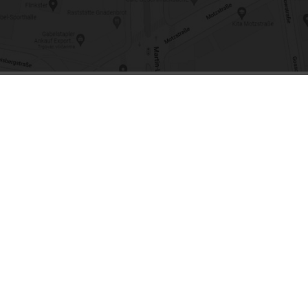
Über uns
I
Homöopathie
A
Kosmetik
Da
News
I
Kontakt
Ba