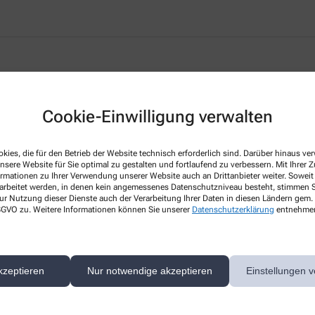
Cookie-Einwilligung verwalten
kies, die für den Betrieb der Website technisch erforderlich sind. Darüber hinaus v
nsere Website für Sie optimal zu gestalten und fortlaufend zu verbessern. Mit Ihrer
e
ormationen zu Ihrer Verwendung unserer Website auch an Drittanbieter weiter. Soweit
rarbeitet werden, in denen kein angemessenes Datenschutzniveau besteht, stimmen Si
ur Nutzung dieser Dienste auch der Verarbeitung Ihrer Daten in diesen Ländern gem. 
 DSGVO zu. Weitere Informationen können Sie unserer
Datenschutzerklärung
entnehme
ice rund um Ihre Gesundheit und Ihr Wohlbefinden. Unser Ziel ist es, Sie
eiten Leistungsspektrum, fachkundiger und persönlicher Beratung und umf
n auch online. So sparen Sie doppelte Wege und profitieren Sie von exklu
kzeptieren
Nur notwendige akzeptieren
Einstellungen v