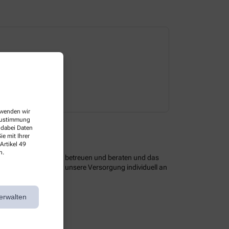
Dienstag
08:30-18:30 
erwenden wir
 Zustimmung
 dabei Daten
e mit Ihrer
Artikel 49
n.
 optimal zu versorgen, betreuen und beraten und das
assendem Service ist unsere Versorgung individuell an
siven Angeboten.
erwalten